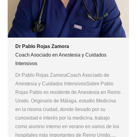
Dr Pablo Rojas Zamora
Coach Asociado en Anestesia y Cuidados
Intensivos
Dr Pablo Rojas ZamoraCoach Asociado de
Anestesia y Cuidados IntensivosSobre Pablo
Rojas Pablo es residente de Anestesia en Reino
Unido. Originario de Málaga, estudio Medicina
en la misma ciudad, donde llevado por su
curiosidad e interés por la medicina, trabajo
como alumno interno en verano en varios de los
hospitales más importantes de Reino Unido.…