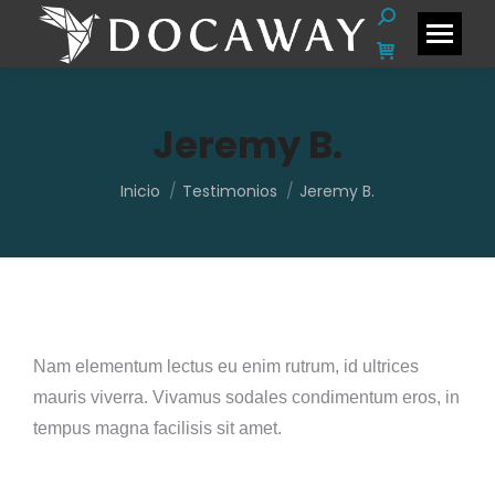
Buscar:
Jeremy B.
Estás aquí:
Inicio
Testimonios
Jeremy B.
Nam elementum lectus eu enim rutrum, id ultrices
mauris viverra. Vivamus sodales condimentum eros, in
tempus magna facilisis sit amet.